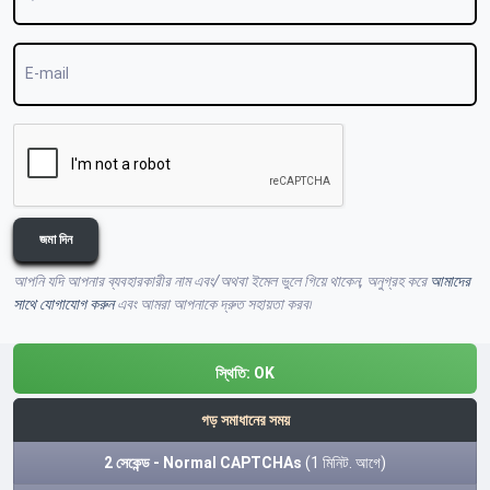
E-mail
জমা দিন
আপনি যদি আপনার ব্যবহারকারীর নাম এবং/অথবা ইমেল ভুলে গিয়ে থাকেন, অনুগ্রহ করে
আমাদের
সাথে যোগাযোগ করুন
এবং আমরা আপনাকে দ্রুত সহায়তা করব৷
স্থিতি:
OK
গড় সমাধানের সময়
2 সেকেন্ড - Normal CAPTCHAs
(1 মিনিট. আগে)