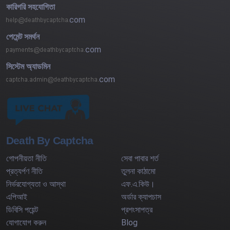
কারিগরি সহযোগিতা
com
পেমেন্ট সমর্থন
com
সিস্টেম অ্যাডমিন
com
Death By Captcha
গোপনীয়তা নীতি
সেবা পাবার শর্ত
প্রত্যর্পণ নীতি
তুলনা কাঠামো
নির্ভরযোগ্যতা ও আস্থা
এফ.এ.কিউ।
এপিআই
অর্ডার ক্যাপচাস
ডিবিসি পয়েন্ট
প্রশংসাপত্র
যোগাযোগ করুন
Blog