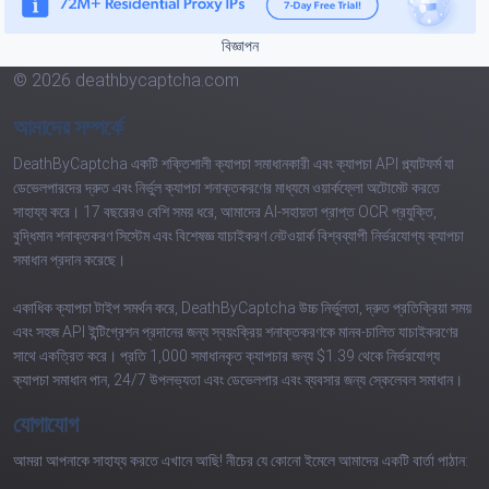
বিজ্ঞাপন
© 2026 deathbycaptcha.com
আমাদের সম্পর্কে
DeathByCaptcha একটি শক্তিশালী ক্যাপচা সমাধানকারী এবং ক্যাপচা API প্ল্যাটফর্ম যা
ডেভেলপারদের দ্রুত এবং নির্ভুল ক্যাপচা শনাক্তকরণের মাধ্যমে ওয়ার্কফ্লো অটোমেট করতে
সাহায্য করে। 17 বছরেরও বেশি সময় ধরে, আমাদের AI-সহায়তা প্রাপ্ত OCR প্রযুক্তি,
বুদ্ধিমান শনাক্তকরণ সিস্টেম এবং বিশেষজ্ঞ যাচাইকরণ নেটওয়ার্ক বিশ্বব্যাপী নির্ভরযোগ্য ক্যাপচা
সমাধান প্রদান করেছে।
একাধিক ক্যাপচা টাইপ সমর্থন করে, DeathByCaptcha উচ্চ নির্ভুলতা, দ্রুত প্রতিক্রিয়া সময়
এবং সহজ API ইন্টিগ্রেশন প্রদানের জন্য স্বয়ংক্রিয় শনাক্তকরণকে মানব-চালিত যাচাইকরণের
সাথে একত্রিত করে। প্রতি 1,000 সমাধানকৃত ক্যাপচার জন্য $1.39 থেকে নির্ভরযোগ্য
ক্যাপচা সমাধান পান, 24/7 উপলভ্যতা এবং ডেভেলপার এবং ব্যবসার জন্য স্কেলেবল সমাধান।
যোগাযোগ
আমরা আপনাকে সাহায্য করতে এখানে আছি! নীচের যে কোনো ইমেলে আমাদের একটি বার্তা পাঠান: