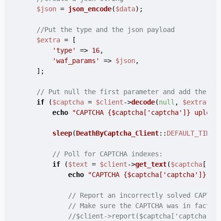
$json
 = 
json_encode
(
$data
);

//Put the type and the json payload
$extra
 = [

'type'
 => 
16
,

'waf_params'
 => 
$json
,

    ];

// Put null the first parameter and add the ex
if
 (
$captcha
 = 
$client
->
decode
(
null
, 
$extra
)) {
echo
"CAPTCHA 
{$captcha['captcha']}
 upload
sleep
(
DeathByCaptcha_Client
::
DEFAULT_TIMEO
// Poll for CAPTCHA indexes:
if
 (
$text
 = 
$client
->
get_text
(
$captcha
[
'ca
echo
"CAPTCHA 
{$captcha['captcha']}
 so
// Report an incorrectly solved CAPTCH
// Make sure the CAPTCHA was in fact i
//$client->report($captcha['captcha'])