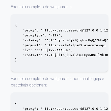
Exemplo completo de waf_params:
{

    'proxy': 'http://user:
password@127.0.0.1
:1234
    'proxytype': 'HTTP',

    'sitekey': 'AQIDAHjcYu/GjX+QlghicBgQ/7bFaQZ+
    'pageurl': 'https://efw47fpad9.execute-api.us
    'iv': 'CgAFRjIw2vAAABSM',

    'context': 'zPT0jOl1rQlUNaldX6LUpn4D6Tl9bJ8V
}

Exemplo completo de waf_params com challengejs e
captchajs opcionais:
{

    'proxy': 'http://user:
password@127.0.0.1
:1234