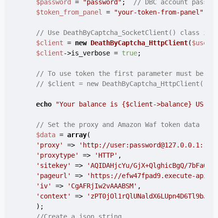
$password
 = 
"password"
;  
// DBC account passwo
$token_from_panel
 = 
"your-token-from-panel"
;  
// Use DeathByCaptcha_SocketClient() class if 
$client
 = 
new
DeathByCaptcha_HttpClient
(
$usern
$client
->is_verbose = 
true
;

// To use token the first parameter must be au
// $client = new DeathByCaptcha_HttpClient("au
echo
"Your balance is 
{$client->balance}
 US ce
// Set the proxy and Amazon Waf token data
$data
 = 
array
(

'proxy'
 => 
'http://user:password@127.0.0.1:123
'proxytype'
 => 
'HTTP'
,

'sitekey'
 => 
'AQIDAHjcYu/GjX+QlghicBgQ/7bFaQZ+
'pageurl'
 => 
'https://efw47fpad9.execute-api.u
'iv'
 => 
'CgAFRjIw2vAAABSM'
,

'context'
 => 
'zPT0jOl1rQlUNaldX6LUpn4D6Tl9bJ8V
    );

//Create a json string