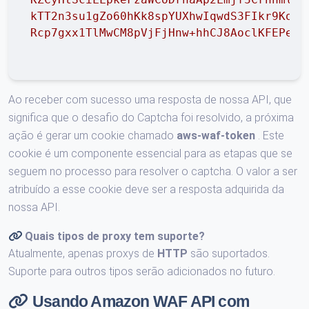
kTT2n3su1gZo60hKk8spYUXhwIqwdS3FIkr9KomV
Rcp7gxx1TlMwCM8pVjFjHnw+hhCJ8AoclKFEPe3+
Ao receber com sucesso uma resposta de nossa API, que
significa que o desafio do Captcha foi resolvido, a próxima
ação é gerar um cookie chamado
aws-waf-token
. Este
cookie é um componente essencial para as etapas que se
seguem no processo para resolver o captcha. O valor a ser
atribuído a esse cookie deve ser a resposta adquirida da
nossa API.
Quais tipos de proxy tem suporte?
Atualmente, apenas proxys de
HTTP
são suportados.
Suporte para outros tipos serão adicionados no futuro.
Usando Amazon WAF API com