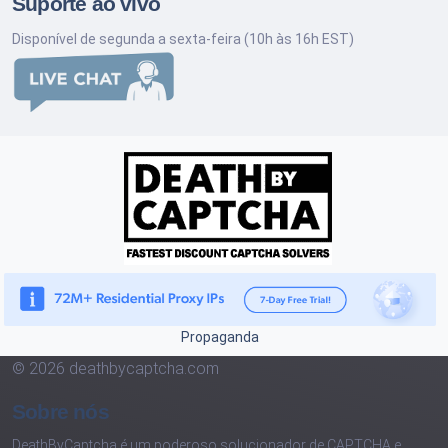
Suporte ao vivo
Disponível de segunda a sexta-feira (10h às 16h EST)
Propaganda
© 2026 deathbycaptcha.com
Sobre nós
DeathByCaptcha é um poderoso solucionador de CAPTCHA e