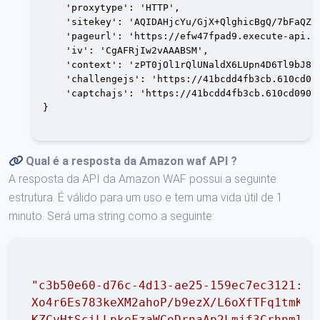
    'proxytype': 'HTTP',

    'sitekey': 'AQIDAHjcYu/GjX+QlghicBgQ/7bFaQZ+
    'pageurl': 'https://efw47fpad9.execute-api.us
    'iv': 'CgAFRjIw2vAAABSM',

    'context': 'zPT0jOl1rQlUNaldX6LUpn4D6Tl9bJ8V
    'challengejs': 'https://41bcdd4fb3cb.610cd09
    'captchajs': 'https://41bcdd4fb3cb.610cd090.
}

Qual é a resposta da
Amazon waf API
?
A resposta da API da Amazon WAF possui a seguinte
estrutura. É válido para um uso e tem uma vida útil de 1
minuto. Será uma string como a seguinte:
"c3b50e60-d76c-4d13-ae25-159ec7ec3121:EQ
Xo4r6Es783keXM2ahoP/b9ezX/L6oXfTFq1tmKwY
KZCyHtSciLLpkeFzaWCoDrnaAp2Lmjf3CrhnmlqG