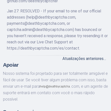
github.com/deathbycaptcha!
Jan 27: RESOLVED - If your email to one of our official
addresses (
help@deathbycaptcha.com
,
payments@deathbycaptcha.com
, or
captcha.admin@deathbycaptcha.com
) has bounced or
you haven’t received a response, please try resending it or
reach out via our Live Chat Support at
https://deathbycaptcha.com/es/contact.
Atualizações anteriores…
Apoiar
Nosso sistema foi projetado para ser totalmente amigável e
fácil de usar. Se você tiver algum problema com isso, basta
enviar um e-mail para
com,
e um agente de
suporte entrará em contato com você o mais rápido
possível.