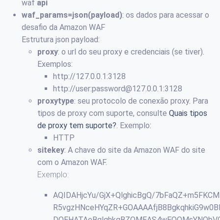
waf
api
waf_params=json(payload)
: os dados para acessar o
desafio da Amazon WAF
Estrutura json payload:
proxy
: o url do seu proxy e credenciais (se tiver).
Exemplos:
http://127.0.0.1:3128
http://user:
password@127.0.0.1
:3128
proxytype
: seu protocolo de conexão proxy. Para
tipos de proxy com suporte, consulte
Quais tipos
de proxy tem suporte?
. Exemplo:
HTTP
sitekey
: A chave do site da Amazon WAF do site
com o Amazon WAF.
Exemplo:
AQIDAHjcYu/GjX+QlghicBgQ/7bFaQZ+m5FKC
R5vgzHNceHYqZR+GOAAAAfjB8BgkqhkiG9w0
DQEHATAeBglghkgBZQMEAS4wEQQMsYNQbVO