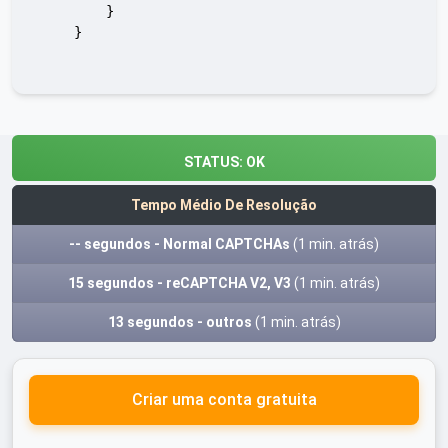
        }

    }

STATUS:
OK
Tempo Médio De Resolução
-- segundos - Normal CAPTCHAs
(1 min. atrás)
15 segundos - reCAPTCHA V2, V3
(1 min. atrás)
13 segundos - outros
(1 min. atrás)
Criar uma conta gratuita