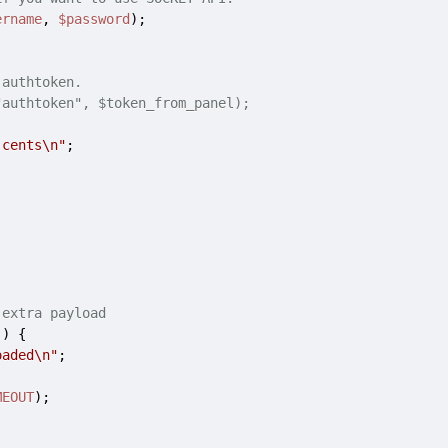
ername
, 
$password
);

 authtoken.
"authtoken", $token_from_panel);
 cents\n"
;

 extra payload
)) {

oaded\n"
;

MEOUT
);
