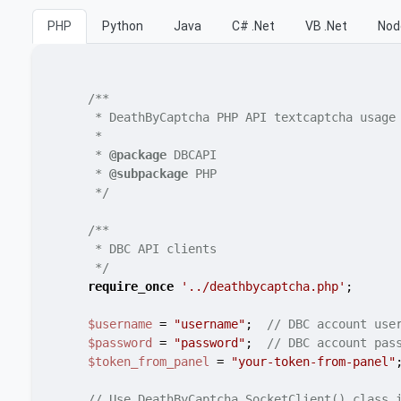
PHP
Python
Java
C# .Net
VB .Net
Nod
/**

     * DeathByCaptcha PHP API textcaptcha usage 
     *

     * 
@package
 DBCAPI

     * 
@subpackage
 PHP

     */
/**

     * DBC API clients

     */
require_once
'../deathbycaptcha.php'
;

$username
 = 
"username"
;  
// DBC account use
$password
 = 
"password"
;  
// DBC account pas
$token_from_panel
 = 
"your-token-from-panel"
// Use DeathByCaptcha_SocketClient() class 