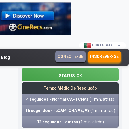
PORTUGUESE
CONECTE-SE
INSCREVER-SE
Blog
STATUS:
OK
Tempo Médio De Resolução
4 segundos - Normal CAPTCHAs
(1 min. atrás)
16 segundos - reCAPTCHA V2, V3
(1 min. atrás)
12 segundos - outros
(1 min. atrás)