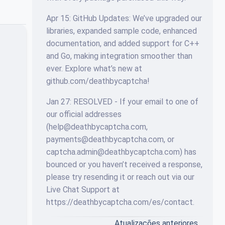
Apr 15: GitHub Updates: We’ve upgraded our
libraries, expanded sample code, enhanced
documentation, and added support for C++
and Go, making integration smoother than
ever. Explore what’s new at
github.com/deathbycaptcha!
Jan 27: RESOLVED - If your email to one of
our official addresses
(
help@deathbycaptcha.com
,
payments@deathbycaptcha.com
, or
captcha.admin@deathbycaptcha.com
) has
bounced or you haven’t received a response,
please try resending it or reach out via our
Live Chat Support at
https://deathbycaptcha.com/es/contact.
Atualizações anteriores…