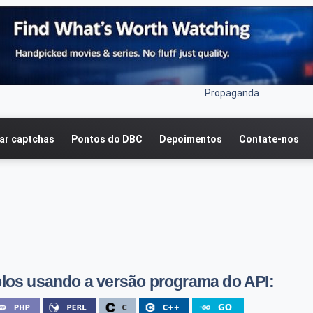
Propaganda
r captchas
Pontos do DBC
Depoimentos
Contate-nos
los usando a versão programa do API: