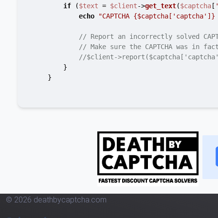
if
 (
$text
 = 
$client
->
get_text
(
$captcha
[
echo
"CAPTCHA 
{$captcha['captcha']}
// Report an incorrectly solved CAP
// Make sure the CAPTCHA was in fac
//$client->report($captcha['captcha
        }

    }

© 2026 deathbycaptcha.com