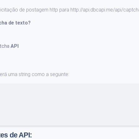
licitação de postagem http para http://api.dbcapi.me/api/captch
cha de texto
?
ptcha
API
erá uma string como a seguinte:
es de API: