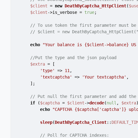
$client
 = 
new
DeathByCaptcha_HttpClient
(
$us
$client
->is_verbose = 
true
;

// To use token the first parameter must be
// $client = new DeathByCaptcha_HttpClient(
echo
"Your balance is 
{$client->balance}
 US
//Put the type and the json payload
$extra
 = [

'type'
 => 
11
,

'textcaptcha'
 => 
'Your textcaptcha'
,

    ];

// Put null the first parameter and add the
if
 (
$captcha
 = 
$client
->
decode
(
null
, 
$extra
echo
"CAPTCHA 
{$captcha['captcha']}
 upl
sleep
(
DeathByCaptcha_Client
::
DEFAULT_TI
// Poll for CAPTCHA indexes: