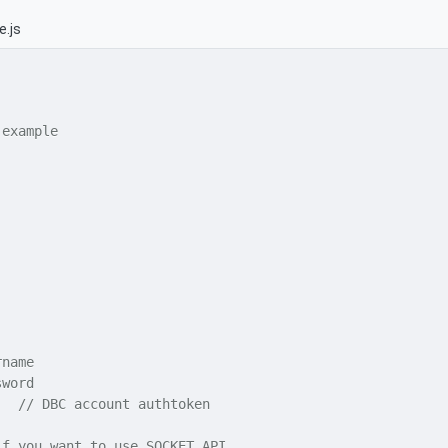
e.js
example

rname
sword
;  
// DBC account authtoken
if you want to use SOCKET API.