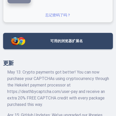
忘记密码了吗？
可用的浏览器扩展名
更新
May 13: Crypto payments got better! You can now
purchase your CAPTCHAs using cryptocurrency through
the Hekelet payment processor at
https://deathbycaptcha.com/user-pay and receive an
extra 20% FREE CAPTCHA credit with every package
purchased this way.
Apr 15: GitHub Updates: We’ve upgraded our libraries,