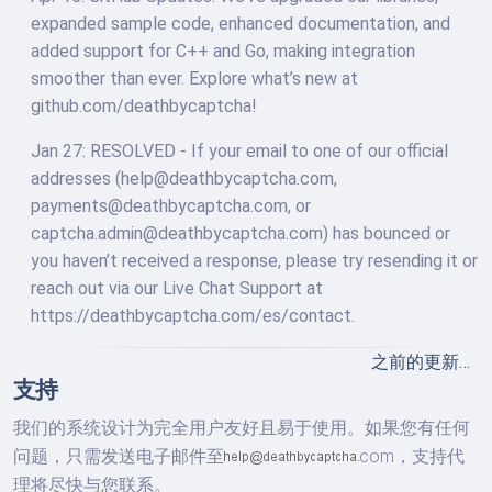
expanded sample code, enhanced documentation, and
added support for C++ and Go, making integration
smoother than ever. Explore what’s new at
github.com/deathbycaptcha!
Jan 27: RESOLVED - If your email to one of our official
addresses (
help@deathbycaptcha.com
,
payments@deathbycaptcha.com
, or
captcha.admin@deathbycaptcha.com
) has bounced or
you haven’t received a response, please try resending it or
reach out via our Live Chat Support at
https://deathbycaptcha.com/es/contact.
之前的更新…
支持
我们的系统设计为完全用户友好且易于使用。如果您有任何
问题，只需发送电子邮件至
com，
支持代
理将尽快与您联系。