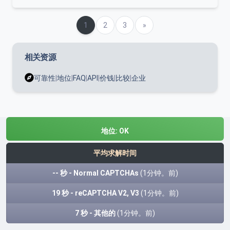
(当前的)
1
2
3
下一个
»
相关资源
可靠性
|
地位
|
FAQ
|
API
|
价钱
|
比较
|
企业
地位:
OK
平均求解时间
-- 秒 - Normal CAPTCHAs
(1分钟。前)
19 秒 - reCAPTCHA V2, V3
(1分钟。前)
7 秒 - 其他的
(1分钟。前)