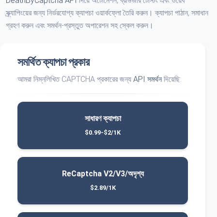
DeathByCaptcha API
দিয়ে অটোমেশন, ব্রাউজার টেস্টিং এবং ওয়েব
স্ক্র্যাপিংয়ের জন্য নির্ভরযোগ্য ক্যাপচা ওয়ার্কফ্লো তৈরি করুন। ক্যাপচা পাঠান, সমাধান
গ্রহণ করুন এবং সমর্থন-প্রস্তুত অপারেশন সহ স্কেল করুন।
সমর্থিত ক্যাপচা প্রকার
আমরা নিম্নলিখিত CAPTCHA প্রকারের জন্য
API সমর্থন
দিয়েছি:
সাধারণ ক্যাপচা
$0.99-$2/1K
ReCaptcha V2/V3/অদৃশ্য
$2.89/1K