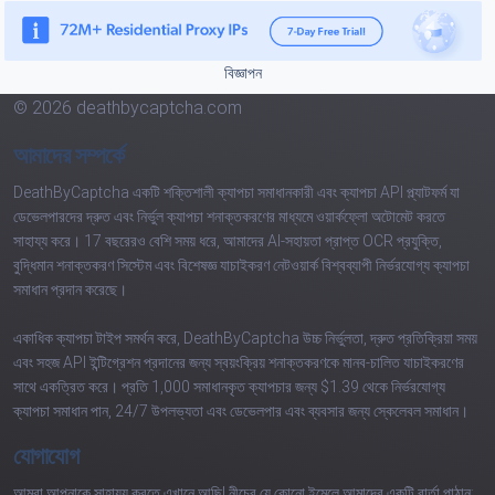
বিজ্ঞাপন
© 2026 deathbycaptcha.com
আমাদের সম্পর্কে
DeathByCaptcha একটি শক্তিশালী ক্যাপচা সমাধানকারী এবং ক্যাপচা API প্ল্যাটফর্ম যা
ডেভেলপারদের দ্রুত এবং নির্ভুল ক্যাপচা শনাক্তকরণের মাধ্যমে ওয়ার্কফ্লো অটোমেট করতে
সাহায্য করে। 17 বছরেরও বেশি সময় ধরে, আমাদের AI-সহায়তা প্রাপ্ত OCR প্রযুক্তি,
বুদ্ধিমান শনাক্তকরণ সিস্টেম এবং বিশেষজ্ঞ যাচাইকরণ নেটওয়ার্ক বিশ্বব্যাপী নির্ভরযোগ্য ক্যাপচা
সমাধান প্রদান করেছে।
একাধিক ক্যাপচা টাইপ সমর্থন করে, DeathByCaptcha উচ্চ নির্ভুলতা, দ্রুত প্রতিক্রিয়া সময়
এবং সহজ API ইন্টিগ্রেশন প্রদানের জন্য স্বয়ংক্রিয় শনাক্তকরণকে মানব-চালিত যাচাইকরণের
সাথে একত্রিত করে। প্রতি 1,000 সমাধানকৃত ক্যাপচার জন্য $1.39 থেকে নির্ভরযোগ্য
ক্যাপচা সমাধান পান, 24/7 উপলভ্যতা এবং ডেভেলপার এবং ব্যবসার জন্য স্কেলেবল সমাধান।
যোগাযোগ
আমরা আপনাকে সাহায্য করতে এখানে আছি! নীচের যে কোনো ইমেলে আমাদের একটি বার্তা পাঠান: