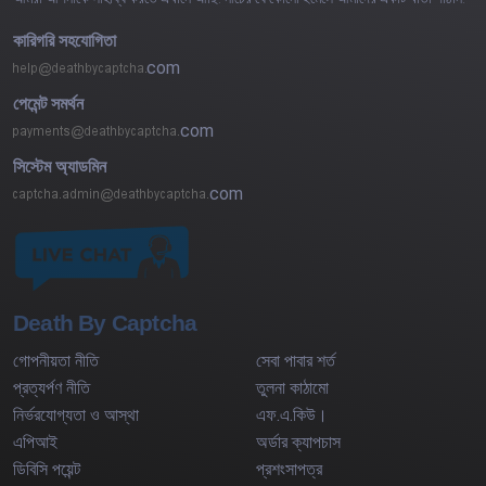
কারিগরি সহযোগিতা
com
পেমেন্ট সমর্থন
com
সিস্টেম অ্যাডমিন
com
Death By Captcha
গোপনীয়তা নীতি
সেবা পাবার শর্ত
প্রত্যর্পণ নীতি
তুলনা কাঠামো
নির্ভরযোগ্যতা ও আস্থা
এফ.এ.কিউ।
এপিআই
অর্ডার ক্যাপচাস
ডিবিসি পয়েন্ট
প্রশংসাপত্র