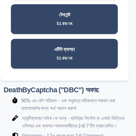
টেনসেন্ট
$2.89/1K
এটিবি ক্যাপচা
$2.89/1K
DeathByCaptcha ("DBC") অফার:
90% এর বেশি সঠিকতা - এবং শুধুমাত্র সঠিকভাবে সমাধান করা
ক্যাপচাগুলির জন্য অর্থ প্রদান করুন!
অ্যান্টিক্যাপচা লাইক নো অন্য - হাইব্রিড সিস্টেম যা এআই-ভিত্তিক
ওসিআর এবং ক্যাপচা সমাধানকারীদের 24/7 টিম দ্বারা চালিত।
নির্ভরযোগ্যতা - 17+ বছরের জন্য 24/7 উপলব্ধতা!