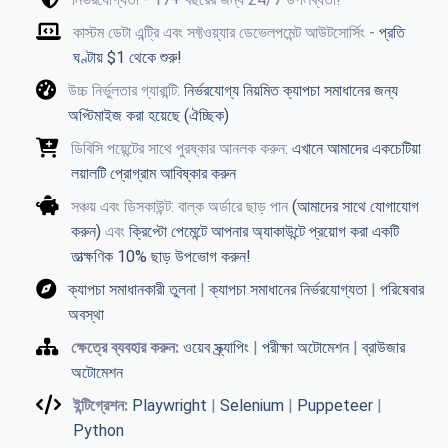
কাস্টম ডেটা এন্ট্রি এবং সফ্টওয়্যার ডেভেলপমেন্ট আউটসোর্সিং -
প্রতি
ঘণ্টায় $1 থেকে শুরু!
উচ্চ নির্ভুলতার গ্যারান্টি:
নির্ভরযোগ্য নিয়মিত ক্যাপচা সমাধানের জন্য
অপ্টিমাইজ করা হয়েছে (ঐচ্ছিক)
ডিবিসি পয়েন্টের সাথে পুরষ্কার আনলক করুন:
এখানে আমাদের একচেটিয়া
লয়ালটি প্রোগ্রাম আবিষ্কার করুন
সঞ্চয় এবং ডিসকাউন্ট: বাল্ক অর্ডারে ছাড় পান
(আমাদের সাথে যোগাযোগ
করুন)
এবং
ক্রিপ্টো পেমেন্টে আপনার অ্যাকাউন্টে প্রয়োগ করা একটি
তাত্ক্ষণিক 10% ছাড় উপভোগ করুন!
ক্যাপচা সমাধানকারী তুলনা
|
ক্যাপচা সমাধানের নির্ভরযোগ্যতা
|
পরিষেবার
অবস্থা
ক্ষেত্রে ব্যবহার করুন:
ওয়েব স্ক্র্যাপিং
|
পরীক্ষা অটোমেশন
|
ব্রাউজার
অটোমেশন
ইন্টিগ্রেশন:
Playwright
|
Selenium
|
Puppeteer
|
Python