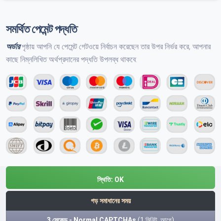
সমর্থিত পেমেন্ট পদ্ধতি
অর্ডার
পৃষ্ঠায় আপনি যে পেমেন্ট গেটওয়ে নির্বাচন করেছেন তার উপর নির্ভর করে, আপনার
কাছে নিম্নলিখিত অর্থপ্রদানের পদ্ধতি উপলব্ধ থাকবে:
স্থিতি:
OK
গড় সমাধানের সময়
3 সেকেন্ড - Normal CAPTCHAs
(1 মিনিট. আগে)