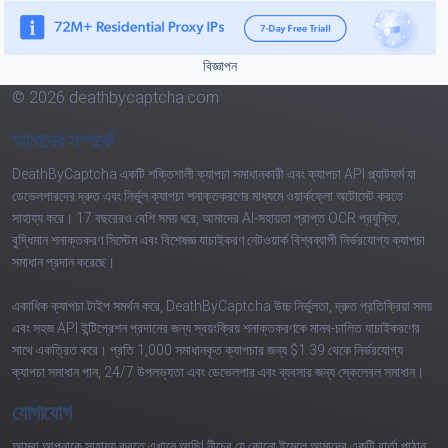
বিজ্ঞাপন
© 2026 deathbycaptcha.com
আমাদের সম্পর্কে
DeathByCaptcha একটি শক্তিশালী ক্যাপচা সমাধানকারী এবং ক্যাপচা API প্ল্যাটফর্ম যা
ডেভেলপারদের দ্রুত এবং নির্ভুল ক্যাপচা শনাক্তকরণের মাধ্যমে ওয়ার্কফ্লো অটোমেট করতে
সাহায্য করে। 17 বছরেরও বেশি সময় ধরে, আমাদের AI-সহায়তা প্রাপ্ত OCR প্রযুক্তি,
বুদ্ধিমান শনাক্তকরণ সিস্টেম এবং বিশেষজ্ঞ যাচাইকরণ নেটওয়ার্ক বিশ্বব্যাপী নির্ভরযোগ্য ক্যাপচা
সমাধান প্রদান করেছে।
একাধিক ক্যাপচা টাইপ সমর্থন করে, DeathByCaptcha উচ্চ নির্ভুলতা, দ্রুত প্রতিক্রিয়া সময়
এবং সহজ API ইন্টিগ্রেশন প্রদানের জন্য স্বয়ংক্রিয় শনাক্তকরণকে মানব-চালিত যাচাইকরণের
সাথে একত্রিত করে। প্রতি 1,000 সমাধানকৃত ক্যাপচার জন্য $1.39 থেকে নির্ভরযোগ্য
ক্যাপচা সমাধান পান, 24/7 উপলভ্যতা এবং ডেভেলপার এবং ব্যবসার জন্য স্কেলেবল সমাধান।
যোগাযোগ
আমরা আপনাকে সাহায্য করতে এখানে আছি! নীচের যে কোনো ইমেলে আমাদের একটি বার্তা পাঠান: