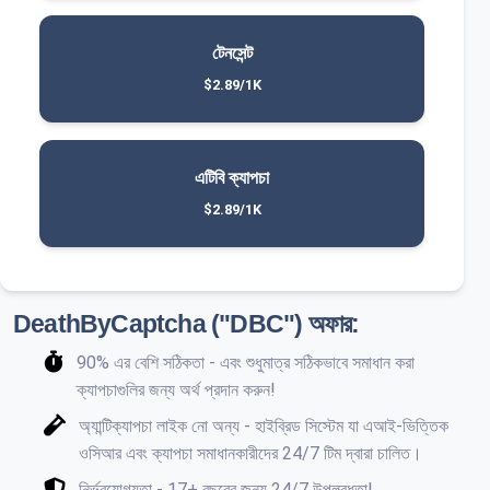
টেনসেন্ট
$2.89/1K
এটিবি ক্যাপচা
$2.89/1K
DeathByCaptcha ("DBC") অফার:
90% এর বেশি সঠিকতা - এবং শুধুমাত্র সঠিকভাবে সমাধান করা
ক্যাপচাগুলির জন্য অর্থ প্রদান করুন!
অ্যান্টিক্যাপচা লাইক নো অন্য - হাইব্রিড সিস্টেম যা এআই-ভিত্তিক
ওসিআর এবং ক্যাপচা সমাধানকারীদের 24/7 টিম দ্বারা চালিত।
নির্ভরযোগ্যতা - 17+ বছরের জন্য 24/7 উপলব্ধতা!