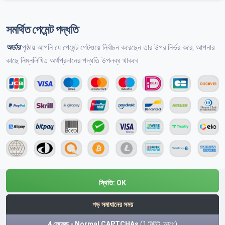
সমর্থিত পেমেন্ট পদ্ধতি
অর্ডার
পৃষ্ঠায় আপনি যে পেমেন্ট গেটওয়ে নির্বাচন করেছেন তার উপর নির্ভর করে, আপনার
কাছে নিম্নলিখিত অর্থপ্রদানের পদ্ধতি উপলব্ধ থাকবে:
স্থিতি:
OK
গড় সমাধানের সময়
4 সেকেন্ড - Normal CAPTCHAs
(1 মিনিট. আগে)