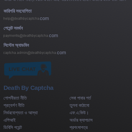
কারিগরি সহযোগিতা
com
পেমেন্ট সমর্থন
com
সিস্টেম অ্যাডমিন
com
Death By Captcha
গোপনীয়তা নীতি
সেবা পাবার শর্ত
প্রত্যর্পণ নীতি
তুলনা কাঠামো
নির্ভরযোগ্যতা ও আস্থা
এফ.এ.কিউ।
এপিআই
অর্ডার ক্যাপচাস
ডিবিসি পয়েন্ট
প্রশংসাপত্র