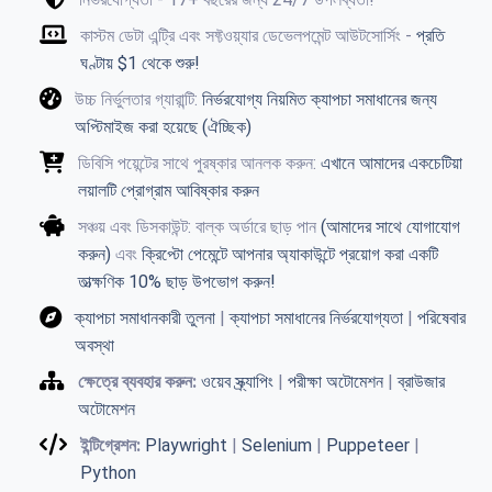
কাস্টম ডেটা এন্ট্রি এবং সফ্টওয়্যার ডেভেলপমেন্ট আউটসোর্সিং -
প্রতি
ঘণ্টায় $1 থেকে শুরু!
উচ্চ নির্ভুলতার গ্যারান্টি:
নির্ভরযোগ্য নিয়মিত ক্যাপচা সমাধানের জন্য
অপ্টিমাইজ করা হয়েছে (ঐচ্ছিক)
ডিবিসি পয়েন্টের সাথে পুরষ্কার আনলক করুন:
এখানে আমাদের একচেটিয়া
লয়ালটি প্রোগ্রাম আবিষ্কার করুন
সঞ্চয় এবং ডিসকাউন্ট: বাল্ক অর্ডারে ছাড় পান
(আমাদের সাথে যোগাযোগ
করুন)
এবং
ক্রিপ্টো পেমেন্টে আপনার অ্যাকাউন্টে প্রয়োগ করা একটি
তাত্ক্ষণিক 10% ছাড় উপভোগ করুন!
ক্যাপচা সমাধানকারী তুলনা
|
ক্যাপচা সমাধানের নির্ভরযোগ্যতা
|
পরিষেবার
অবস্থা
ক্ষেত্রে ব্যবহার করুন:
ওয়েব স্ক্র্যাপিং
|
পরীক্ষা অটোমেশন
|
ব্রাউজার
অটোমেশন
ইন্টিগ্রেশন:
Playwright
|
Selenium
|
Puppeteer
|
Python