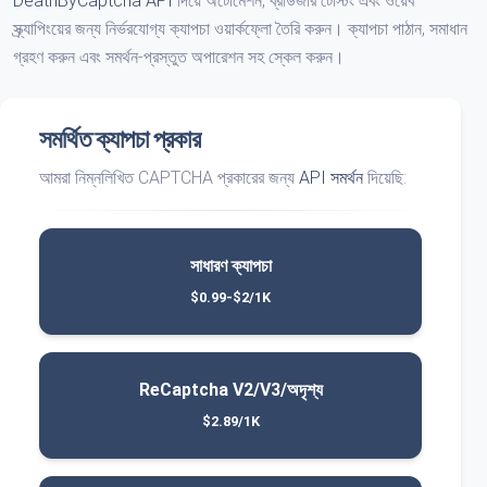
DeathByCaptcha API
দিয়ে অটোমেশন, ব্রাউজার টেস্টিং এবং ওয়েব
স্ক্র্যাপিংয়ের জন্য নির্ভরযোগ্য ক্যাপচা ওয়ার্কফ্লো তৈরি করুন। ক্যাপচা পাঠান, সমাধান
গ্রহণ করুন এবং সমর্থন-প্রস্তুত অপারেশন সহ স্কেল করুন।
সমর্থিত ক্যাপচা প্রকার
আমরা নিম্নলিখিত CAPTCHA প্রকারের জন্য
API সমর্থন
দিয়েছি:
সাধারণ ক্যাপচা
$0.99-$2/1K
ReCaptcha V2/V3/অদৃশ্য
$2.89/1K