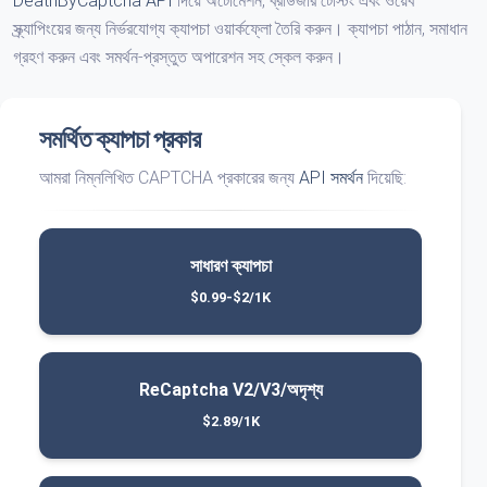
DeathByCaptcha API
দিয়ে অটোমেশন, ব্রাউজার টেস্টিং এবং ওয়েব
স্ক্র্যাপিংয়ের জন্য নির্ভরযোগ্য ক্যাপচা ওয়ার্কফ্লো তৈরি করুন। ক্যাপচা পাঠান, সমাধান
গ্রহণ করুন এবং সমর্থন-প্রস্তুত অপারেশন সহ স্কেল করুন।
সমর্থিত ক্যাপচা প্রকার
আমরা নিম্নলিখিত CAPTCHA প্রকারের জন্য
API সমর্থন
দিয়েছি:
সাধারণ ক্যাপচা
$0.99-$2/1K
ReCaptcha V2/V3/অদৃশ্য
$2.89/1K