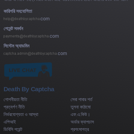
কারিগরি সহযোগিতা
com
পেমেন্ট সমর্থন
com
সিস্টেম অ্যাডমিন
com
Death By Captcha
গোপনীয়তা নীতি
সেবা পাবার শর্ত
প্রত্যর্পণ নীতি
তুলনা কাঠামো
নির্ভরযোগ্যতা ও আস্থা
এফ.এ.কিউ।
এপিআই
অর্ডার ক্যাপচাস
ডিবিসি পয়েন্ট
প্রশংসাপত্র