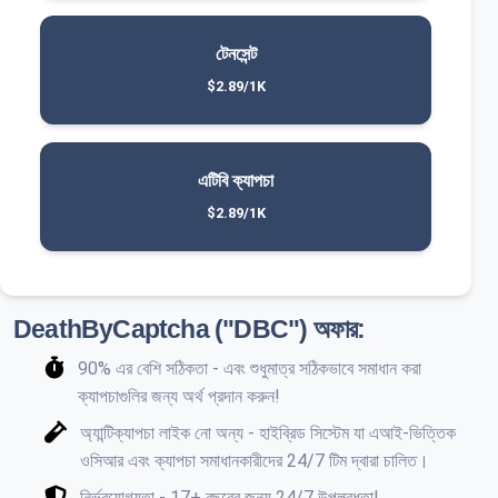
টেনসেন্ট
$2.89/1K
এটিবি ক্যাপচা
$2.89/1K
DeathByCaptcha ("DBC") অফার:
90% এর বেশি সঠিকতা - এবং শুধুমাত্র সঠিকভাবে সমাধান করা
ক্যাপচাগুলির জন্য অর্থ প্রদান করুন!
অ্যান্টিক্যাপচা লাইক নো অন্য - হাইব্রিড সিস্টেম যা এআই-ভিত্তিক
ওসিআর এবং ক্যাপচা সমাধানকারীদের 24/7 টিম দ্বারা চালিত।
নির্ভরযোগ্যতা - 17+ বছরের জন্য 24/7 উপলব্ধতা!