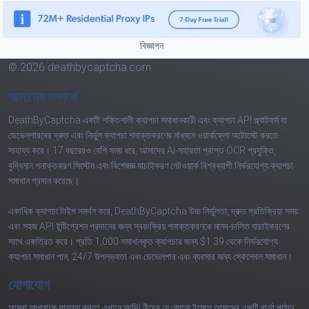
বিজ্ঞাপন
© 2026 deathbycaptcha.com
আমাদের সম্পর্কে
DeathByCaptcha একটি শক্তিশালী ক্যাপচা সমাধানকারী এবং ক্যাপচা API প্ল্যাটফর্ম যা
ডেভেলপারদের দ্রুত এবং নির্ভুল ক্যাপচা শনাক্তকরণের মাধ্যমে ওয়ার্কফ্লো অটোমেট করতে
সাহায্য করে। 17 বছরেরও বেশি সময় ধরে, আমাদের AI-সহায়তা প্রাপ্ত OCR প্রযুক্তি,
বুদ্ধিমান শনাক্তকরণ সিস্টেম এবং বিশেষজ্ঞ যাচাইকরণ নেটওয়ার্ক বিশ্বব্যাপী নির্ভরযোগ্য ক্যাপচা
সমাধান প্রদান করেছে।
একাধিক ক্যাপচা টাইপ সমর্থন করে, DeathByCaptcha উচ্চ নির্ভুলতা, দ্রুত প্রতিক্রিয়া সময়
এবং সহজ API ইন্টিগ্রেশন প্রদানের জন্য স্বয়ংক্রিয় শনাক্তকরণকে মানব-চালিত যাচাইকরণের
সাথে একত্রিত করে। প্রতি 1,000 সমাধানকৃত ক্যাপচার জন্য $1.39 থেকে নির্ভরযোগ্য
ক্যাপচা সমাধান পান, 24/7 উপলভ্যতা এবং ডেভেলপার এবং ব্যবসার জন্য স্কেলেবল সমাধান।
যোগাযোগ
আমরা আপনাকে সাহায্য করতে এখানে আছি! নীচের যে কোনো ইমেলে আমাদের একটি বার্তা পাঠান: