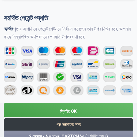
সমর্থিত পেমেন্ট পদ্ধতি
অর্ডার
পৃষ্ঠায় আপনি যে পেমেন্ট গেটওয়ে নির্বাচন করেছেন তার উপর নির্ভর করে, আপনার
কাছে নিম্নলিখিত অর্থপ্রদানের পদ্ধতি উপলব্ধ থাকবে:
স্থিতি:
OK
গড় সমাধানের সময়
2 সেকেন্ড - Normal CAPTCHAs
(1 মিনিট. আগে)