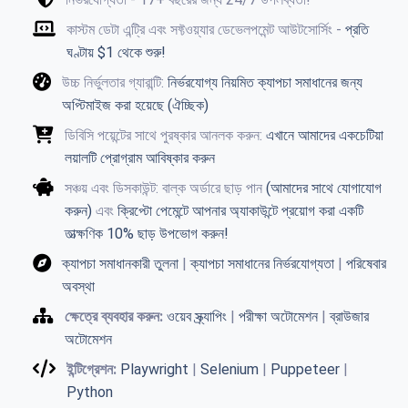
কাস্টম ডেটা এন্ট্রি এবং সফ্টওয়্যার ডেভেলপমেন্ট আউটসোর্সিং -
প্রতি
ঘণ্টায় $1 থেকে শুরু!
উচ্চ নির্ভুলতার গ্যারান্টি:
নির্ভরযোগ্য নিয়মিত ক্যাপচা সমাধানের জন্য
অপ্টিমাইজ করা হয়েছে (ঐচ্ছিক)
ডিবিসি পয়েন্টের সাথে পুরষ্কার আনলক করুন:
এখানে আমাদের একচেটিয়া
লয়ালটি প্রোগ্রাম আবিষ্কার করুন
সঞ্চয় এবং ডিসকাউন্ট: বাল্ক অর্ডারে ছাড় পান
(আমাদের সাথে যোগাযোগ
করুন)
এবং
ক্রিপ্টো পেমেন্টে আপনার অ্যাকাউন্টে প্রয়োগ করা একটি
তাত্ক্ষণিক 10% ছাড় উপভোগ করুন!
ক্যাপচা সমাধানকারী তুলনা
|
ক্যাপচা সমাধানের নির্ভরযোগ্যতা
|
পরিষেবার
অবস্থা
ক্ষেত্রে ব্যবহার করুন:
ওয়েব স্ক্র্যাপিং
|
পরীক্ষা অটোমেশন
|
ব্রাউজার
অটোমেশন
ইন্টিগ্রেশন:
Playwright
|
Selenium
|
Puppeteer
|
Python