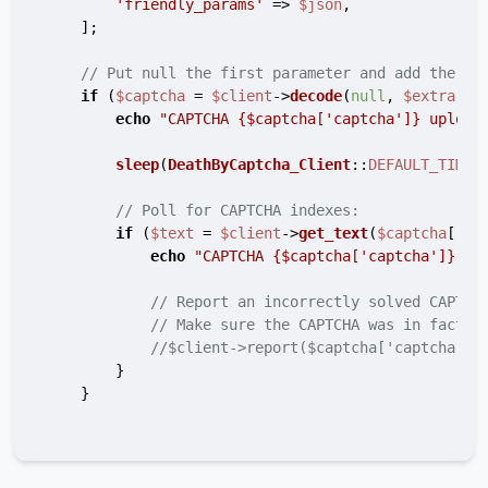
'friendly_params'
 => 
$json
,

    ];

// Put null the first parameter and add the ex
if
 (
$captcha
 = 
$client
->
decode
(
null
, 
$extra
)) {
echo
"CAPTCHA 
{$captcha['captcha']}
 upload
sleep
(
DeathByCaptcha_Client
::
DEFAULT_TIMEO
// Poll for CAPTCHA indexes:
if
 (
$text
 = 
$client
->
get_text
(
$captcha
[
'ca
echo
"CAPTCHA 
{$captcha['captcha']}
 so
// Report an incorrectly solved CAPTCH
// Make sure the CAPTCHA was in fact i
//$client->report($captcha['captcha'])
        }

    }
