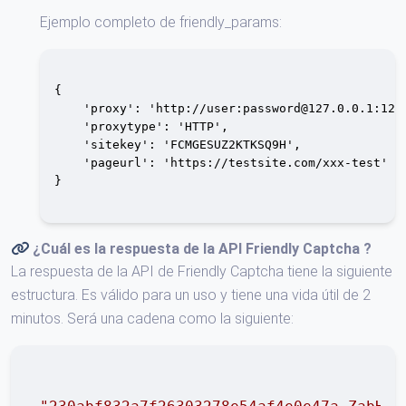
Ejemplo completo de friendly_params:
{

    'proxy': 'http://user:
password@127.0.0.1
:1234
    'proxytype': 'HTTP',

    'sitekey': 'FCMGESUZ2KTKSQ9H',

    'pageurl': 'https://testsite.com/xxx-test'

}

¿Cuál es la respuesta de la API
Friendly Captcha
?
La respuesta de la API de Friendly Captcha tiene la siguiente
estructura. Es válido para un uso y tiene una vida útil de 2
minutos. Será una cadena como la siguiente: