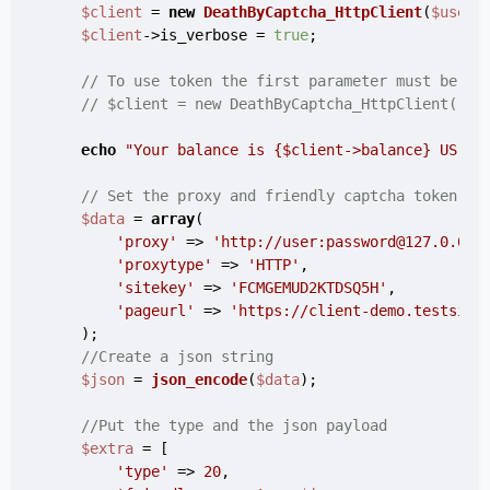
$client
 = 
new
DeathByCaptcha_HttpClient
(
$usern
$client
->is_verbose = 
true
;

// To use token the first parameter must be au
// $client = new DeathByCaptcha_HttpClient("au
echo
"Your balance is 
{$client->balance}
 US ce
// Set the proxy and friendly captcha token da
$data
 = 
array
(

'proxy'
 => 
'http://user:password@127.0.0.1
'proxytype'
 => 
'HTTP'
,

'sitekey'
 => 
'FCMGEMUD2KTDSQ5H'
,

'pageurl'
 => 
'https://client-demo.testsite
    );

//Create a json string
$json
 = 
json_encode
(
$data
);

//Put the type and the json payload
$extra
 = [

'type'
 => 
20
,
