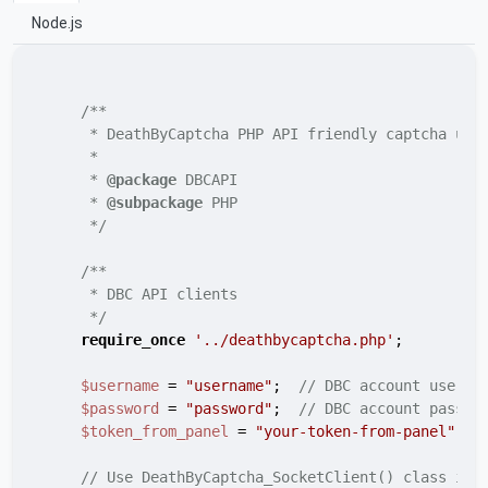
Node.js
/**

     * DeathByCaptcha PHP API friendly captcha usag
     *

     * 
@package
 DBCAPI

     * 
@subpackage
 PHP

     */
/**

     * DBC API clients

     */
require_once
'../deathbycaptcha.php'
;

$username
 = 
"username"
;  
// DBC account userna
$password
 = 
"password"
;  
// DBC account passwo
$token_from_panel
 = 
"your-token-from-panel"
;  
// Use DeathByCaptcha_SocketClient() class if 