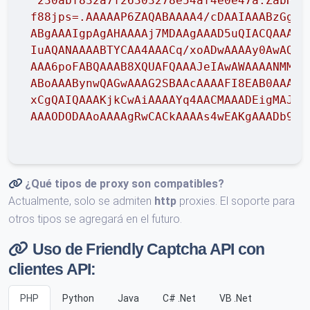
"230abf832a7f26303278e54af4e0e47a.ZabHzQ
f88jps=.AAAAAP6ZAQABAAAA4/cDAAIAAABzGgkA
ABgAAAIgpAgAHAAAAj7MDAAgAAAD5uQIACQAAACG
IuAQANAAAABTYCAA4AAACq/xoADwAAAAy0AwAQAA
AAA6poFABQAAAB8XQUAFQAAAJeIAwAWAAAANMMDA
ABoAAABynwQAGwAAAG2SBAAcAAAAFI8EAB0AAABs
xCgQAIQAAAKjkCwAiAAAAYq4AACMAAADEigMAJAA
AAAODODAAoAAAAgRwCACkAAAAs4wEAKgAAADb9Bw
¿Qué tipos de proxy son compatibles?
Actualmente, solo se admiten
http
proxies. El soporte para
otros tipos se agregará en el futuro.
Uso de Friendly Captcha API con
clientes API:
PHP
Python
Java
C# .Net
VB .Net