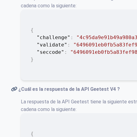
cadena como la siguiente:
{
"challenge"
:
"4c95da9e91b49a980a
"validate"
:
"6496091eb0fb5a83fef
"seccode"
:
"6496091eb0fb5a83fef9
}
¿Cuál es la respuesta de la API
Geetest V4
?
La respuesta de la API Geetest tiene la siguiente estru
cadena como la siguiente:
{