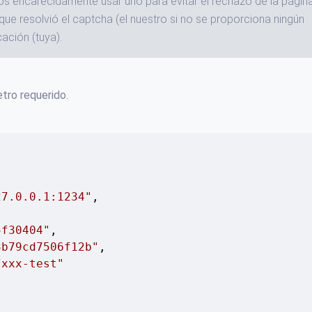
 encarecidamente usar uno para evitar el rechazo de la págin
que resolvió el captcha (el nuestro si no se proporciona ningún
cación (tuya).
tro requerido.
27.0.0.1:1234"
,

5f30404"
,

3b79cd7506f12b"
,

/xxx-test"