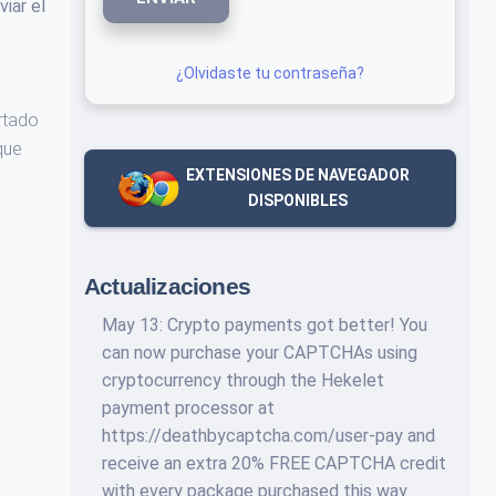
viar el
¿Olvidaste tu contraseña?
rtado
que
EXTENSIONES DE NAVEGADOR
DISPONIBLES
Actualizaciones
May 13: Crypto payments got better! You
can now purchase your CAPTCHAs using
cryptocurrency through the Hekelet
payment processor at
https://deathbycaptcha.com/user-pay and
receive an extra 20% FREE CAPTCHA credit
with every package purchased this way.