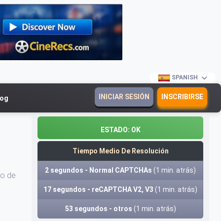
SPANISH
INICIAR SESIÓN
INSCRIBIRSE
log
ESTADO:
OK
e
Tiempo Medio De Resolución
2 segundos - Normal CAPTCHAs
(1 min. atrás)
jo de
17 segundos - reCAPTCHA V2, V3
(1 min. atrás)
53 segundos - otros
(1 min. atrás)