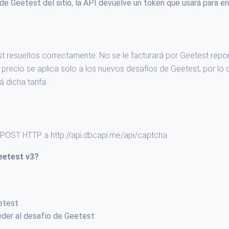
 de Geetest del sitio, la API devuelve un token que usará para en
t resueltos correctamente. No se le facturará por Geetest repo
recio se aplica solo a los nuevos desafíos de Geetest, por lo 
 dicha tarifa.
de POST HTTP a http://api.dbcapi.me/api/captcha
eetest v3
?
etest
eder al desafío de Geetest