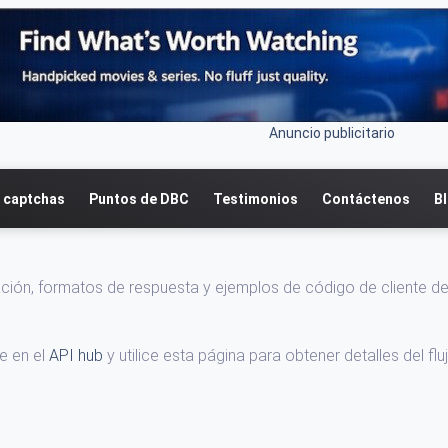
Anuncio publicitario
 captchas
Puntos de DBC
Testimonios
Contáctenos
B
ación, formatos de respuesta y ejemplos de código de cliente d
e en el
API hub
y utilice esta página para obtener detalles del flu