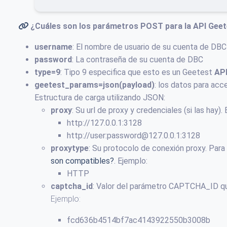
¿Cuáles son los parámetros POST para la API
Geet
username
: El nombre de usuario de su cuenta de DBC
password
: La contraseña de su cuenta de DBC
type=9
: Tipo 9 especifica que esto es un Geetest
AP
geetest_params=json(payload)
: los datos para acc
Estructura de carga utilizando JSON:
proxy
: Su url de proxy y credenciales (si las hay).
http://127.0.0.1:3128
http://user:
password@127.0.0.1
:3128
proxytype
: Su protocolo de conexión proxy. Par
son compatibles?
. Ejemplo:
HTTP
captcha_id
: Valor del parámetro CAPTCHA_ID que
Ejemplo:
fcd636b4514bf7ac4143922550b3008b