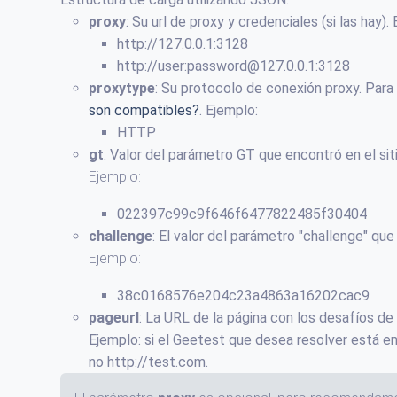
proxy
: Su url de proxy y credenciales (si las hay).
http://127.0.0.1:3128
http://user:
password@127.0.0.1
:3128
proxytype
: Su protocolo de conexión proxy. Par
son compatibles?
. Ejemplo:
HTTP
gt
: Valor del parámetro GT que encontró en el sit
Ejemplo:
022397c99c9f646f6477822485f30404
challenge
: El valor del parámetro "challenge" que
Ejemplo:
38c0168576e204c23a4863a16202cac9
pageurl
: La URL de la página con los desafíos de
Ejemplo: si el Geetest que desea resolver está e
no http://test.com.