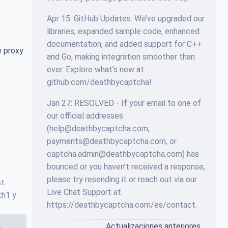
Apr 15: GitHub Updates: We’ve upgraded our
libraries, expanded sample code, enhanced
documentation, and added support for C++
e proxy
and Go, making integration smoother than
ever. Explore what’s new at
github.com/deathbycaptcha!
Jan 27: RESOLVED - If your email to one of
our official addresses
(
help@deathbycaptcha.com
,
payments@deathbycaptcha.com
, or
captcha.admin@deathbycaptcha.com
) has
bounced or you haven’t received a response,
please try resending it or reach out via our
t.
Live Chat Support at
th1 y
https://deathbycaptcha.com/es/contact.
Actualizaciones anteriores…