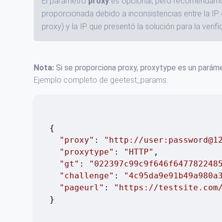
El parámetro
proxy
es opcional, pero recomendamos
proporcionada debido a inconsistencias entre la IP 
proxy) y la IP que presentó la solución para la verifi
Nota:
Si se proporciona proxy, proxytype es un paráme
Ejemplo completo de geetest_params:
{

"proxy"
: 
"http://user:password@1
"proxytype"
: 
"HTTP"
,

"gt"
: 
"022397c99c9f646f647782248
"challenge"
: 
"4c95da9e91b49a980a
"pageurl"
: 
"https://testsite.com
}
