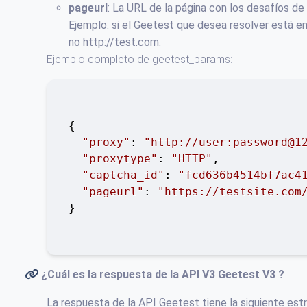
pageurl
: La URL de la página con los desafíos de
Ejemplo: si el Geetest que desea resolver está e
no http://test.com.
Ejemplo completo de geetest_params:
{

"proxy"
: 
"http://user:password@1
"proxytype"
: 
"HTTP"
,

"captcha_id"
: 
"fcd636b4514bf7ac4
"pageurl"
: 
"https://testsite.com
}

¿Cuál es la respuesta de la API V3
Geetest V3
?
La respuesta de la API Geetest tiene la siguiente estru