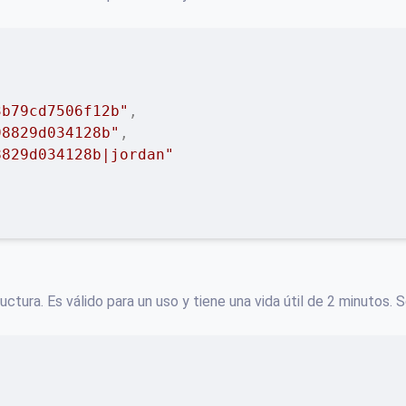
3b79cd7506f12b"
,
98829d034128b"
,
8829d034128b|jordan"
ctura. Es válido para un uso y tiene una vida útil de 2 minutos. 