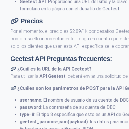
Geetest API
: Proporcione una URL del sitio y la clave
formulario en la página con el desafío de Geetest.
Precios
Por el momento, el precio es $2.89/1k por desafíos Geetes
como resuelto incorrectamente. Tenga en cuenta que este p
solo los clientes que usan esta API específica se le cobrará
Geetest API Preguntas frecuentes:
¿Cuál es la URL de la API
Geetest
?
Para utilizar la
API Geetest
, deberá enviar una solicitud 
¿Cuáles son los parámetros de POST para la API
G
username
: El nombre de usuario de su cuenta de DBC
password
: La contraseña de su cuenta de DBC
type=8
: El tipo 8 especifica que esto es un
API
de Ge
geetest_params=json(payload)
: los datos para acc
Estructura de carga utilizando JSON: