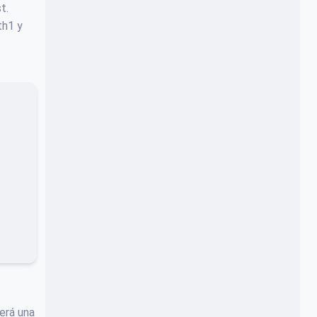
t.
th1 y
Será una