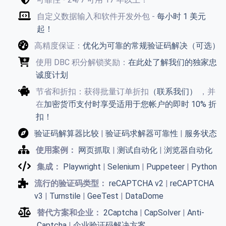
自定义数据输入和软件开发外包 -
每小时 1 美元
起！
高精度保证：
优化为可靠的常规验证码解决（可选）
使用 DBC 积分解锁奖励：
在此处了解我们的独家忠
诚度计划
节省和折扣：获得批量订单折扣
（联系我们）
，并
在
加密货币支付时享受适用于您帐户的即时 10% 折
扣！
验证码解算器比较
|
验证码求解器可靠性
|
服务状态
使用案例：
网页抓取
|
测试自动化
|
浏览器自动化
集成：
Playwright
|
Selenium
|
Puppeteer
|
Python
流行的验证码类型：
reCAPTCHA v2
|
reCAPTCHA
v3
|
Turnstile
|
GeeTest
|
DataDome
替代方案和企业：
2Captcha
|
CapSolver
|
Anti-
Captcha
|
企业验证码解决方案