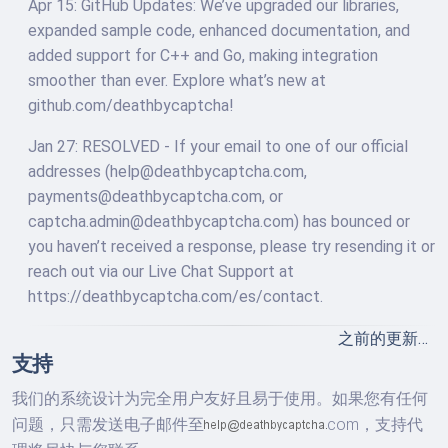
Apr 15: GitHub Updates: We’ve upgraded our libraries,
expanded sample code, enhanced documentation, and
added support for C++ and Go, making integration
smoother than ever. Explore what’s new at
github.com/deathbycaptcha!
Jan 27: RESOLVED - If your email to one of our official
addresses (
help@deathbycaptcha.com
,
payments@deathbycaptcha.com
, or
captcha.admin@deathbycaptcha.com
) has bounced or
you haven’t received a response, please try resending it or
reach out via our Live Chat Support at
https://deathbycaptcha.com/es/contact.
之前的更新…
支持
我们的系统设计为完全用户友好且易于使用。如果您有任何
问题，只需发送电子邮件至
com，
支持代