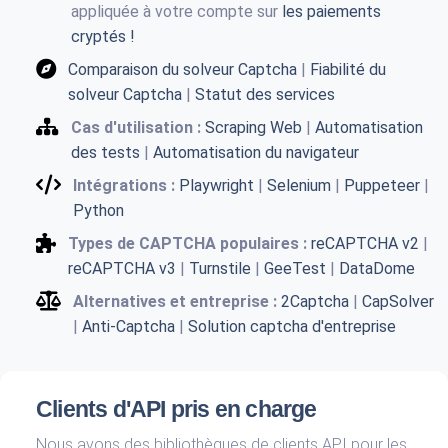
appliquée à votre compte sur
les paiements
cryptés !
Comparaison du solveur Captcha
|
Fiabilité du
solveur Captcha
|
Statut des services
Cas d'utilisation :
Scraping Web
|
Automatisation
des tests
|
Automatisation du navigateur
Intégrations :
Playwright
|
Selenium
|
Puppeteer
|
Python
Types de CAPTCHA populaires :
reCAPTCHA v2
|
reCAPTCHA v3
|
Turnstile
|
GeeTest
|
DataDome
Alternatives et entreprise :
2Captcha
|
CapSolver
|
Anti-Captcha
|
Solution captcha d'entreprise
Clients d'API pris en charge
Nous avons des bibliothèques de clients API pour les