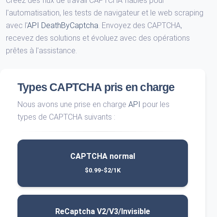
Créez des flux de travail CAPTCHA fiables pour
l'automatisation, les tests de navigateur et le web scraping
avec l'
API DeathByCaptcha
. Envoyez des CAPTCHA,
recevez des solutions et évoluez avec des opérations
prêtes à l'assistance.
Types CAPTCHA pris en charge
Nous avons une prise en charge
API
pour les
types de CAPTCHA suivants :
CAPTCHA normal
$0.99-$2/1K
ReCaptcha V2/V3/Invisible