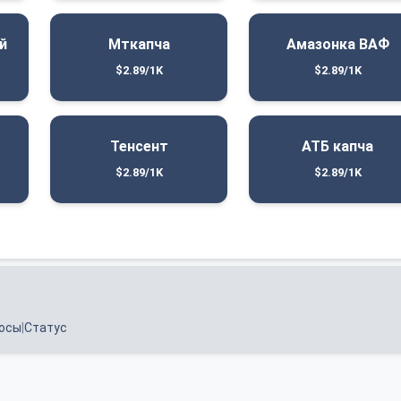
й
Мткапча
Амазонка ВАФ
$2.89/1K
$2.89/1K
Тенсент
АТБ капча
$2.89/1K
$2.89/1K
росы
|
Статус