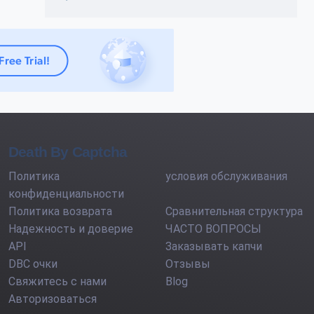
Death By Captcha
Политика
условия обслуживания
конфиденциальности
Политика возврата
Сравнительная структура
Надежность и доверие
ЧАСТО ВОПРОСЫ
API
Заказывать капчи
DBC очки
Отзывы
Свяжитесь с нами
Blog
Авторизоваться