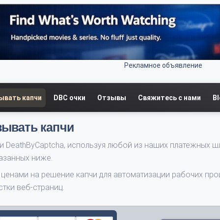
Рекламное объявление
ывать капчи
DBC очки
Отзывы
Свяжитесь с нами
B
зывать капчи
и DeathByCaptcha, используя любой из наших платежных ш
азанных ниже.
 ценами на решение капчи для автоматизации рабочих пр
стки веб-страниц.