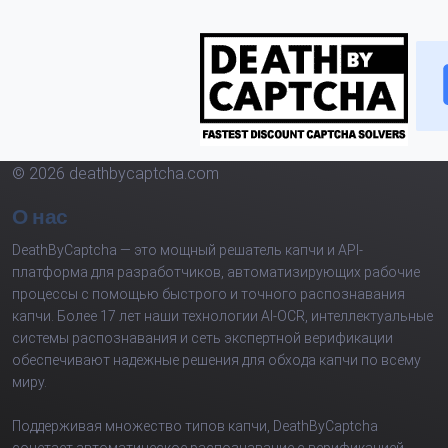
© 2026 deathbycaptcha.com
О нас
DeathByCaptcha — это мощный решатель капчи и API-
платформа для разработчиков, автоматизирующих рабочие
процессы с помощью быстрого и точного распознавания
капчи. Более 17 лет наши технологии AI-OCR, интеллектуальные
системы распознавания и сеть экспертной верификации
обеспечивают надежные решения для обхода капчи по всему
миру.
Поддерживая множество типов капчи, DeathByCaptcha