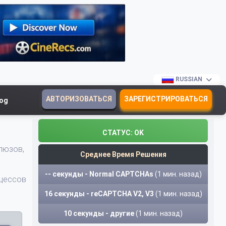
RUSSIAN
АВТОРИЗОВАТЬСЯ
ЗАРЕГИСТРИРОВАТЬСЯ
log
СТАТУС:
OK
люзов,
Среднее Время Решения
-- секунды - Normal CAPTCHAs
(1 мин. назад)
оцессов
16 секунды - reCAPTCHA V2, V3
(1 мин. назад)
10 секунды - другие
(1 мин. назад)