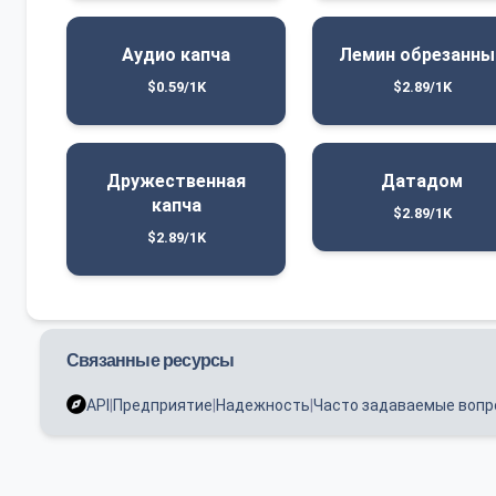
Аудио капча
Лемин обрезанны
$0.59/1K
$2.89/1K
Дружественная
Датадом
капча
$2.89/1K
$2.89/1K
Связанные ресурсы
API
|
Предприятие
|
Надежность
|
Часто задаваемые воп