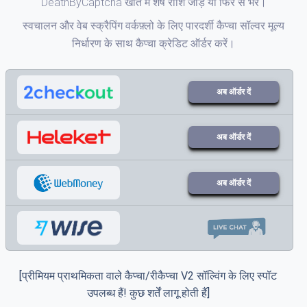
DeathByCaptcha खाते में शेष राशि जोड़ें या फिर से भरें।
स्वचालन और वेब स्क्रैपिंग वर्कफ़्लो के लिए पारदर्शी कैप्चा सॉल्वर मूल्य
निर्धारण के साथ कैप्चा क्रेडिट ऑर्डर करें।
अब ऑर्डर दें
अब ऑर्डर दें
अब ऑर्डर दें
[प्रीमियम प्राथमिकता वाले कैप्चा/रीकैप्चा V2 सॉल्विंग के लिए स्पॉट
उपलब्ध हैं! कुछ शर्तें लागू होती हैं]