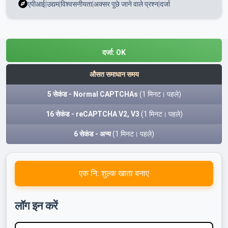
एपीआई
|
उद्यम
|
विश्वसनीयता
|
अक्सर पूछे जाने वाले प्रश्न
|
दर्जा
दर्जा:
OK
औसत समाधान समय
5 सेकंड - Normal CAPTCHAs
(1 मिनट। पहले)
16 सेकंड - reCAPTCHA V2, V3
(1 मिनट। पहले)
6 सेकंड - अन्य
(1 मिनट। पहले)
एक नि: शुल्क खाता बनाए
लॉग इन करें
उपयोगकर्ता नाम