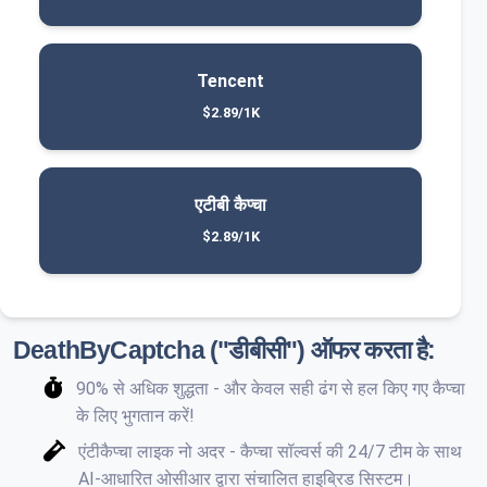
Tencent
$2.89/1K
एटीबी कैप्चा
$2.89/1K
DeathByCaptcha ("डीबीसी") ऑफर करता है:
90% से अधिक शुद्धता - और केवल सही ढंग से हल किए गए कैप्चा
के लिए भुगतान करें!
एंटीकैप्चा लाइक नो अदर - कैप्चा सॉल्वर्स की 24/7 टीम के साथ
AI-आधारित ओसीआर द्वारा संचालित हाइब्रिड सिस्टम।