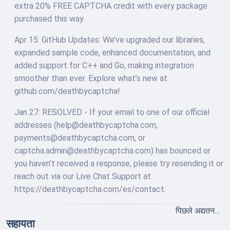
extra 20% FREE CAPTCHA credit with every package
purchased this way.
Apr 15: GitHub Updates: We’ve upgraded our libraries,
expanded sample code, enhanced documentation, and
added support for C++ and Go, making integration
smoother than ever. Explore what’s new at
github.com/deathbycaptcha!
Jan 27: RESOLVED - If your email to one of our official
addresses (
help@deathbycaptcha.com
,
payments@deathbycaptcha.com
, or
captcha.admin@deathbycaptcha.com
) has bounced or
you haven’t received a response, please try resending it or
reach out via our Live Chat Support at
https://deathbycaptcha.com/es/contact.
पिछले अद्यतन…
सहायता