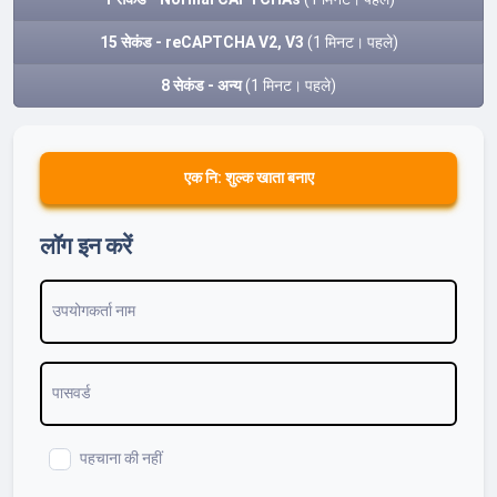
15 सेकंड - reCAPTCHA V2, V3
(1 मिनट। पहले)
8 सेकंड - अन्य
(1 मिनट। पहले)
एक नि: शुल्क खाता बनाए
लॉग इन करें
उपयोगकर्ता नाम
पासवर्ड
पहचाना की नहीं