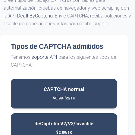
Cree flujos de trabajo CAPTCHA confiables para
automatización, pruebas de navegador y web scraping con
la
API DeathByCaptcha
. Envíe CAPTCHA, reciba soluciones y
escale con operaciones listas para recibir soporte.
Tipos de CAPTCHA admitidos
Tenemos
soporte API
para los siguientes tipos de
CAPTCHA:
CAPTCHA normal
$0.99-$2/1K
ReCaptcha V2/V3/Invisible
$2.89/1K