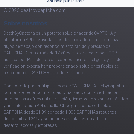
Anuncio publicitario
© 2026 deathbycaptcha.com
Sobre nosotros
DeathByCaptcha es un potente solucionador de CAPTCHA y
plataforma API que ayuda a los desarrolladores a automatizar
flujos de trabajo con reconocimiento rápido y preciso de
CAPTCHA. Durante más de 17 años, nuestra tecnología OCR
asistida por IA, sistemas de reconocimiento inteligente y red de
verificación experta han proporcionado soluciones fiables de
resolución de CAPTCHA en todo el mundo.
Con soporte para múltiples tipos de CAPTCHA, DeathByCaptcha
combina el reconocimiento automatizado con la verificación
humana para ofrecer alta precisión, tiempos de respuesta rápidos
y una integración API sencilla. Obtenga resolución fiable de
CAPTCHA desde $1.39 por cada 1,000 CAPTCHAs resueltos,
disponibilidad 24/7 y soluciones escalables creadas para
desarrolladores y empresas.