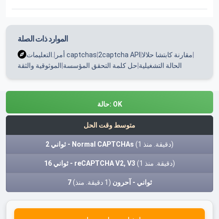
الموارد ذات الصلة
|
مقارنة كابتشا حلالا
|
2captcha API
|
أمر captchas
|
التعليمات.
الحالة التشغيلية
|
حل كلمة التحقق المؤسسة
|
الموثوقية والثقة
OK
حالة:
متوسط وقت الحل
(1 دقيقة. منذ)
2 ثواني - Normal CAPTCHAs
(1 دقيقة. منذ)
16 ثواني - reCAPTCHA V2, V3
7 ثواني - آحرون
(1 دقيقة. منذ)