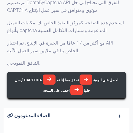
تم تصميم DeathByCaptcha API للفرق التي تحتاج إلى حل
CAPTCHA موثوق ومتوافق في سير عمل الإنتاج.
استخدم هذه الصفحة كمركز التنفيذ الخاص بك: مكتبات العميل
وأنواع captcha المدعومة ومسارات التكامل العملية.
مع أكثر من 17 عامًا من الخبرة في الإنتاج، تم اختبار API
الخاص بنا في ملايين سير العمل الآلية.
التدفق النموذجي:
احصل على الهوية
تحقق مما إذا تم
أرسل CAPTCHA
حلها
احصل على النتيجة
العملاء المدعومون