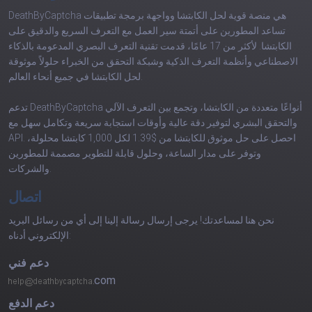
DeathByCaptcha هي منصة قوية لحل الكابتشا وواجهة برمجة تطبيقات
تساعد المطورين على أتمتة سير العمل مع التعرف السريع والدقيق على
الكابتشا. لأكثر من 17 عامًا، قدمت تقنية التعرف البصري المدعومة بالذكاء
الاصطناعي وأنظمة التعرف الذكية وشبكة التحقق من الخبراء حلولاً موثوقة
لحل الكابتشا في جميع أنحاء العالم.
تدعم DeathByCaptcha أنواعًا متعددة من الكابتشا، وتجمع بين التعرف الآلي
والتحقق البشري لتوفير دقة عالية وأوقات استجابة سريعة وتكامل سهل مع
API. احصل على حل موثوق للكابتشا من $1.39 لكل 1,000 كابتشا محلولة،
وتوفر على مدار الساعة، وحلول قابلة للتطوير مصممة للمطورين
والشركات.
اتصال
نحن هنا لمساعدتك! يرجى إرسال رسالة إلينا إلى أي من رسائل البريد
الإلكتروني أدناه:
دعم فني
com
دعم الدفع